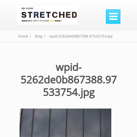

Home /
Blog /
wpid-5262de0b867388.97533754.jpg
wpid-
5262de0b867388.97
533754.jpg